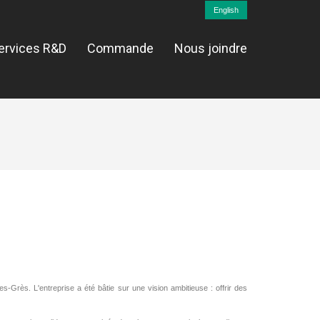
English
ervices R&D
Commande
Nous joindre
-Grès. L'entreprise a été bâtie sur une vision ambitieuse : offrir des