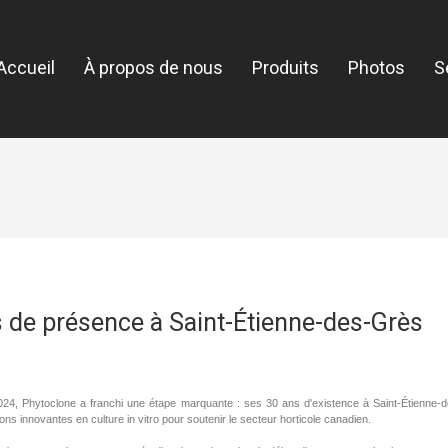
Accueil
À propos de nous
Produits
Photos
S
 de présence à Saint-Étienne-des-Grès
24, Phytoclone a franchi une étape marquante : ses 30 ans d'existence à Saint-Étienne-des
ions innovantes en culture in vitro pour soutenir le secteur horticole canadien.