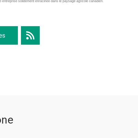
ne entreprise solidement enracinée dans le paysage agricole canadien.

es
one